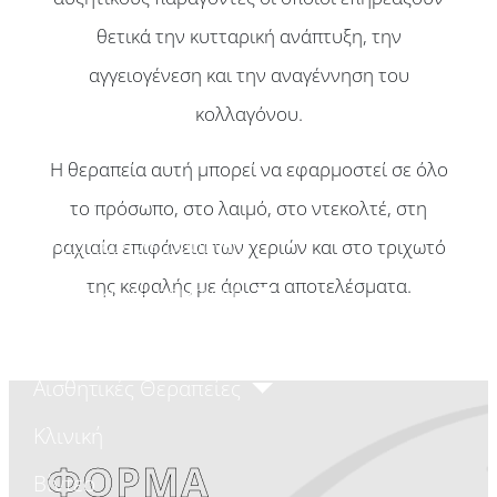
θετικά την κυτταρική ανάπτυξη, την
αγγειογένεση και την αναγέννηση του
κολλαγόνου.
Η θεραπεία αυτή μπορεί να εφαρμοστεί σε όλο
Αρχική
το πρόσωπο, στο λαιμό, στο ντεκολτέ, στη
Πλαστικός Χειρουργός
ραχιαία επιφάνεια των χεριών και στο τριχωτό
της κεφαλής με άριστα αποτελέσματα.
Πλαστική Χειρουργική
Ενέσιμες Θεραπείες
Αισθητικές Θεραπείες
Κλινική
ΦΟΡΜΑ
Βίντεο