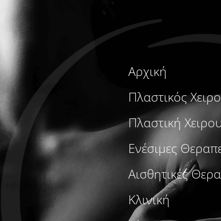
Αρχική
Πλαστικός Χειρ
Πλαστική Χειρο
Ενέσιμες Θεραπε
Αισθητικές Θερα
Κλινική