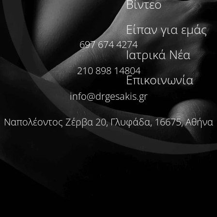
Βίντεο
Είπαν για εμάς
697 674 4274
Ιατρικά Νέα
210 898 14804
Επικοινωνία
info@drgesakis.gr
Ναπολέοντος Ζέρβα 20, Γλυφάδα, 16675, Αθήνα