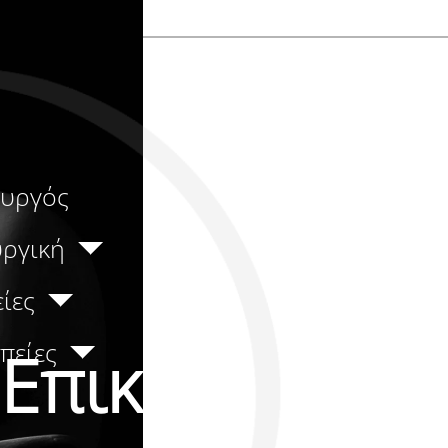
ουργός
υργική
ίες
πείες
Επικοινωνία